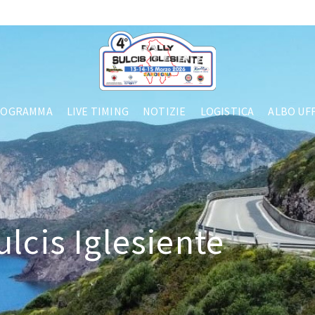
ROGRAMMA
LIVE TIMING
NOTIZIE
LOGISTICA
ALBO UFF
ulcis Iglesiente