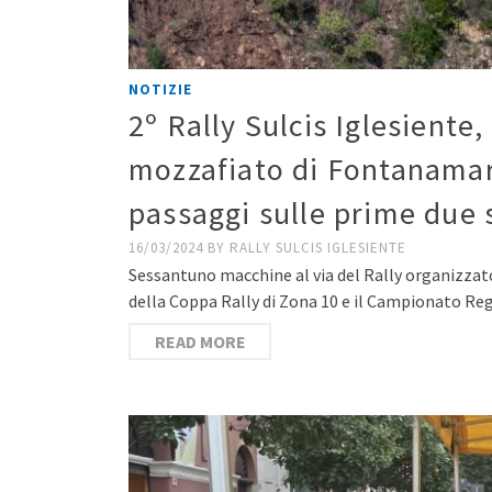
NOTIZIE
2º Rally Sulcis Iglesiente
mozzafiato di Fontanamare.
passaggi sulle prime due 
16/03/2024
BY
RALLY SULCIS IGLESIENTE
Sessantuno macchine al via del Rally organizzat
della Coppa Rally di Zona 10 e il Campionato R
READ MORE