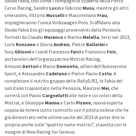
Skoda Fabia, così come i compagni di Scuderia nella Porto
Cervo Racing, Sandro
Locci
e Fabrizio
Musu
, mentre gli altri
smeraldini, Vittorio
Musselli
e Massimiliano
Frau
,
impiegheranno l’unica Volkswagen Polo. Si affidano alla
Skoda Fabia Evo gli equipaggi provenienti dalla Penisola
formati da Claudio
Marenco
e Marina
Melella
, terzi nel 2023,
Loris
Ronzano
e Gloria
Andreis
, Pietro
Ballerini
e
Susy
Ghisoni
e i sardi Francesco
Farci
e Francesco
Fois
,
portacolori dell’organizzatrice Mistral Racing,
Antonio
Dettori
e Marco
Demontis
, alfieri dell’Autoservice
Sport, e Alessandro
Cadelano
e Pietro Paolo
Cottu
. A
completare il nutrito gruppo delle Rally5/R2, le Fabia del
sulcitano trapiantato nella Penisola, Maurizio
Mei
, che
correrà con Paolo
Cargnelutti
alle note e coi colori della
Mistral, e Giuseppe
Mannu
e Carlo
Pisano
, nuova esperta
coppia da tenere sotto controllo con il pilota osilese che ha
già dimostrato nelle ultime uscite del 2023 di poter dire la
propria anche sulle “quattro ruote motrici”, stavolta con le
insegne di New Racing for Genova.