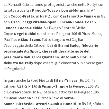
Le Renault Clio saranno protagoniste anche nella Rally5 con
la lotta a due tra
Piredda-Tocco
e
Lorrai-Murgia
, in A7
con
Cocco-Fratta
, in Rs P 2.0 con
Castaniotto-Pinna
e in N3
con gli equipaggi
Piredda-Spanu
,
Incani-Fodde
,
Fosci-
Tendas
,
Fadda-Deidda
. Su Twingo Sport di Biella
Corse
Negri-Rubiola
, poi le tre Peugeot 106 di Piras-Mulas,
Pau-Pau e
Sias-Scanu
. Tutto targato Aci Cagliari
l’equipaggio della Citroën Ds3 di
Gianni Saddi, fiduciario
provinciale Aci Sport, che si affiderà alle note del
presidente dell’Aci cagliaritano, Antonello Fiori, al
debutto nei rally
dopo essersi già cimentato in diverse gare
di Regolarità.
In gara anche la Ford Fiesta di
Sitzia-Trincas
(Rs 2.0), la
Citroën C2 (Rs P 1.6) di
Pisano-Sirigu
e la Peugeot 106 A5
di
Lorrai-Scorcu
. In N2 lotta a quattro tra la Peugeot 106
di
Basoli-Sanna
e le Citroën Saxò di
Serra-
Sanna
,
Biccheddu-Atzori e Aunitu-Bonaiti
. In Rs 1.6, sfida a