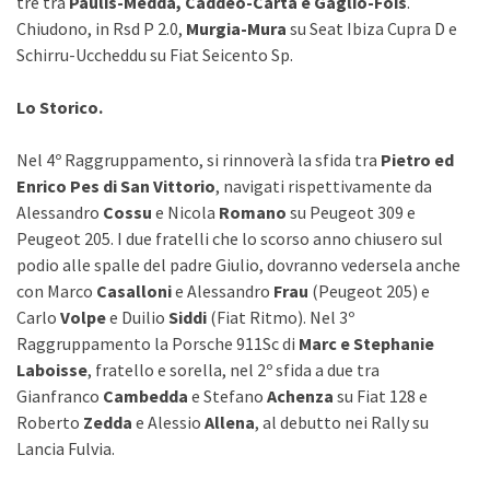
tre tra
Paulis-Medda, Caddeo-Carta e Gaglio-Fois
.
Chiudono, in Rsd P 2.0,
Murgia-Mura
su Seat Ibiza Cupra D e
Schirru-Uccheddu su Fiat Seicento Sp.
Lo Storico.
Nel 4º Raggruppamento, si rinnoverà la sfida tra
Pietro ed
Enrico Pes di San Vittorio
, navigati rispettivamente da
Alessandro
Cossu
e Nicola
Romano
su Peugeot 309 e
Peugeot 205. I due fratelli che lo scorso anno chiusero sul
podio alle spalle del padre Giulio, dovranno vedersela anche
con Marco
Casalloni
e Alessandro
Frau
(Peugeot 205) e
Carlo
Volpe
e Duilio
Siddi
(Fiat Ritmo). Nel 3º
Raggruppamento la Porsche 911Sc di
Marc e Stephanie
Laboisse
, fratello e sorella, nel 2º sfida a due tra
Gianfranco
Cambedda
e Stefano
Achenza
su Fiat 128 e
Roberto
Zedda
e Alessio
Allena
, al debutto nei Rally su
Lancia Fulvia.