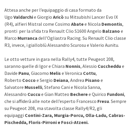
Attesa anche per l’equipaggio di casa formato da
Ugo
Valdarchi
e Giorgio
Aricò
su Mitsubishi Lancer Evo IX
(R4), alfieri Mistral come Cosimo
Abate
e Nicola
Demontis
,
pronti per la sfida tra Renault Clio S1600 Angelo
Balzano
e
Marco
Murranca
dell’Ogliastra Racing. Su Renault Clio classe
R3, invece, i gialloblù Alessandro Scurosu e Valerio Aunitu.
Le otto vetture in gara nella Rally4, tutte Peugeot 208,
saranno quelle di Igor e Chiara
Nonnis
, Alessio
Cuccheddu
e
Davide
Panu
, Giacomo
Melis
e Veronica
Cottu
,
Roberto
Cocco
e Sergio
Deiana
, Andrea
Pisano
e
Salvatore
Musselli
, Stefano Cani e Nicola Sanna,
Alessandro
Cuccu
e Gian Matteo
Bechere
e Quirico
Fundoni
,
che si affiderà alle note dell’esperto Francesco
Fresu
. Sempre
su Peugeot 208, ma stavolta classe Rally4/R2, gli
equipaggi
Contini-Zara, Murgia-Porcu, Olla-Ladu, Cabras-
Pischedda, Floris-Pirroni e Fosci-Atzeni.