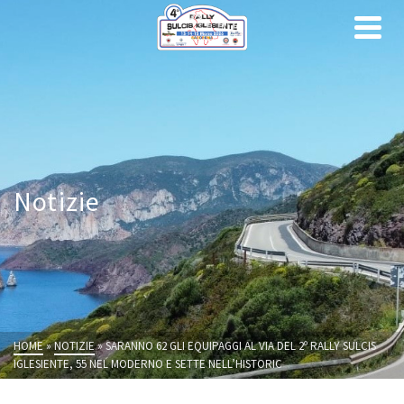
Notizie
HOME
»
NOTIZIE
»
SARANNO 62 GLI EQUIPAGGI AL VIA DEL 2º RALLY SULCIS
IGLESIENTE, 55 NEL MODERNO E SETTE NELL’HISTORIC