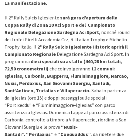
La manifestazione.
Il 2º Rally Sulcis Iglesiente
sarà gara d’apertura della
Coppa Rally di Zona 10 Aci Sport
e del Campionato
Regionale Delegazione Sardegna Aci Sport
, nonché round
dei trofei Pirelli Accademia Crz, R-Italian Trophy e Michelin
Trophy Italia. Il
2º Rally Sulcis Iglesiente Historic aprirà il
Campionato Regionale
Delegazione Sardegna Aci Sport. In
programma
dieci speciali su asfalto (440,28 km totali,
72,50 cronometrati)
che coinvolgeranno
12 comuni:
Iglesias, Carbonia, Buggerru, Fluminimaggiore, Narcao,
Nuxis, Perdaxius, San Giovanni Suergiu, Santadi,
Sant’Antioco, Tratalias e Villaperuccio.
Sabato partenza
da Iglesias (ore 15) e doppi passaggi sulle speciali
“Portixeddu” e “Fluminimaggiore-Iglesias” con parco
assistenza a Iglesias. Domenica tappe al parco assistenza di
Carbonia, controllo a timbro a Villaperuccio, riordino a San
Giovanni Suergiu e le prove
“Nuxis-
Santadi”,
“Perdaxius”
e
“Coequaddus”
, da ripetere due