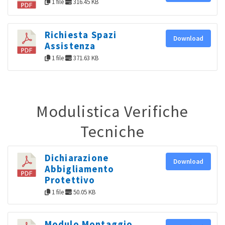
1 file
316.45 KB
Richiesta Spazi
Download
Assistenza
1 file
371.63 KB
Modulistica Verifiche
Tecniche
Dichiarazione
Download
Abbigliamento
Protettivo
1 file
50.05 KB
Modulo Montaggio