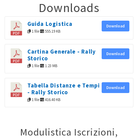
Downloads
Guida Logistica
Download
1 file
555.19 KB
Cartina Generale - Rally
Download
Storico
1 file
1.23 MB
Tabella Distanze e Tempi
Download
- Rally Storico
1 file
416.40 KB
Modulistica Iscrizioni,