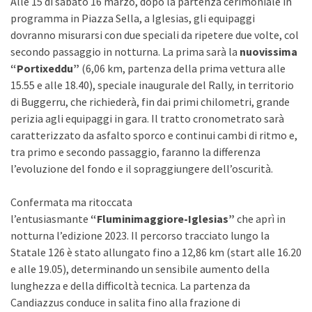
Alle 15 di sabato 16 marzo, dopo la partenza cerimoniale in
programma in Piazza Sella, a Iglesias, gli equipaggi
dovranno misurarsi con due speciali da ripetere due volte, col
secondo passaggio in notturna. La prima sarà la
nuovissima
“Portixeddu”
(6,06 km, partenza della prima vettura alle
15.55 e alle 18.40), speciale inaugurale del Rally, in territorio
di Buggerru, che richiederà, fin dai primi chilometri, grande
perizia agli equipaggi in gara. Il tratto cronometrato sarà
caratterizzato da asfalto sporco e continui cambi di ritmo e,
tra primo e secondo passaggio, faranno la differenza
l’evoluzione del fondo e il sopraggiungere dell’oscurità.
Confermata ma ritoccata
l’entusiasmante
“Fluminimaggiore-Iglesias”
che aprì in
notturna l’edizione 2023. Il percorso tracciato lungo la
Statale 126 è stato allungato fino a 12,86 km (start alle 16.20
e alle 19.05), determinando un sensibile aumento della
lunghezza e della difficoltà tecnica. La partenza da
Candiazzus conduce in salita fino alla frazione di