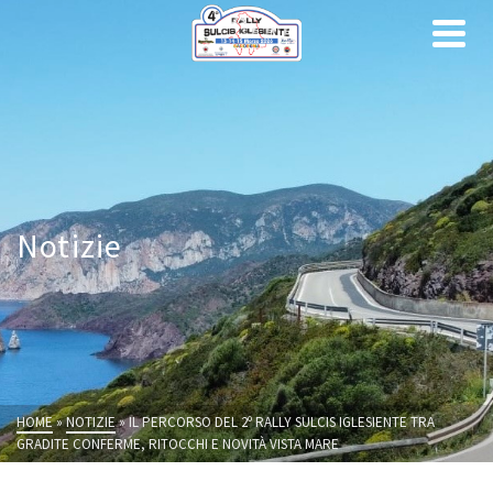
Notizie
HOME
»
NOTIZIE
»
IL PERCORSO DEL 2º RALLY SULCIS IGLESIENTE TRA
GRADITE CONFERME, RITOCCHI E NOVITÀ VISTA MARE