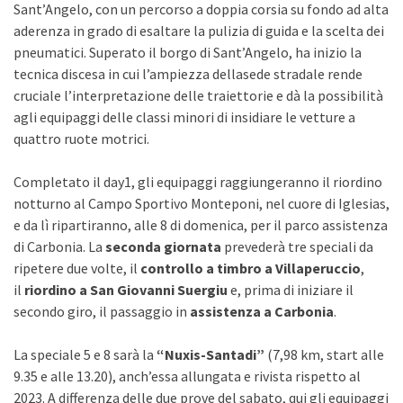
Sant’Angelo, con un percorso a doppia corsia su fondo ad alta
aderenza in grado di esaltare la pulizia di guida e la scelta dei
pneumatici. Superato il borgo di Sant’Angelo, ha inizio la
tecnica discesa in cui l’ampiezza dellasede stradale rende
cruciale l’interpretazione delle traiettorie e dà la possibilità
agli equipaggi delle classi minori di insidiare le vetture a
quattro ruote motrici.
Completato il day1, gli equipaggi raggiungeranno il riordino
notturno al Campo Sportivo Monteponi, nel cuore di Iglesias,
e da lì ripartiranno, alle 8 di domenica, per il parco assistenza
di Carbonia. La
seconda giornata
prevederà tre speciali da
ripetere due volte, il
controllo a timbro a Villaperuccio
,
il
riordino a San Giovanni Suergiu
e, prima di iniziare il
secondo giro, il passaggio in
assistenza a Carbonia
.
La speciale 5 e 8 sarà la
“Nuxis-Santadi”
(7,98 km, start alle
9.35 e alle 13.20), anch’essa allungata e rivista rispetto al
2023. A differenza delle due prove del sabato, qui gli equipaggi