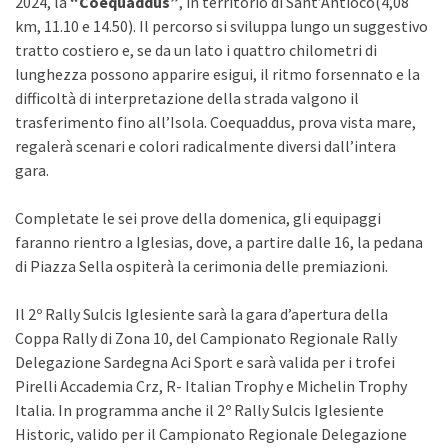
2024, la
“Coequaddus”
, in territorio di Sant’Antioco(4,08
km, 11.10 e 14.50). Il percorso si sviluppa lungo un suggestivo
tratto costiero e, se da un lato i quattro chilometri di
lunghezza possono apparire esigui, il ritmo forsennato e la
difficoltà di interpretazione della strada valgono il
trasferimento fino all’Isola. Coequaddus, prova vista mare,
regalerà scenari e colori radicalmente diversi dall’intera
gara.
Completate le sei prove della domenica, gli equipaggi
faranno rientro a Iglesias, dove, a partire dalle 16, la pedana
di Piazza Sella ospiterà la cerimonia delle premiazioni.
Il 2º Rally Sulcis Iglesiente sarà la gara d’apertura della
Coppa Rally di Zona 10, del Campionato Regionale Rally
Delegazione Sardegna Aci Sport e sarà valida per i trofei
Pirelli Accademia Crz, R- Italian Trophy e Michelin Trophy
Italia. In programma anche il 2º Rally Sulcis Iglesiente
Historic, valido per il Campionato Regionale Delegazione