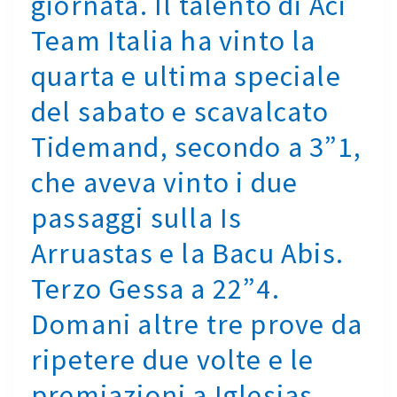
giornata. Il talento di Aci
TERZO.
Team Italia ha vinto la
DALLE
13.35
quarta e ultima speciale
IL
SECONDO
del sabato e scavalcato
PASSAGGIO
Tidemand, secondo a 3”1,
SULLE
SPECIALI
che aveva vinto i due
SANTADI-
NUXIS,
passaggi sulla Is
VILLAPERUCCIO-
Arruastas e la Bacu Abis.
PISCINAS
E
Terzo Gessa a 22”4.
PERDAXIUS,
E
Domani altre tre prove da
ALLE
ripetere due volte e le
16
LE
premiazioni a Iglesias
PREMIAZIONI