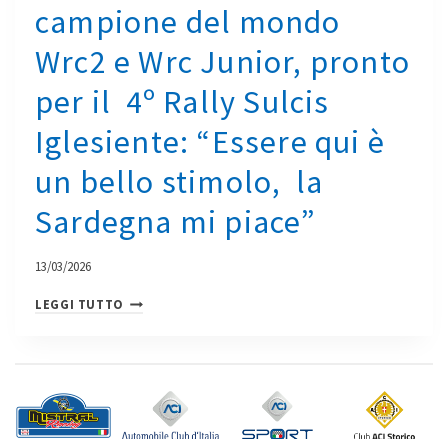
E
campione del mondo
LA
Wrc2 e Wrc Junior, pronto
COPPA
RALLY
per il 4º Rally Sulcis
DI
ZONA
Iglesiente: “Essere qui è
IN
un bello stimolo, la
SARDEGNA.
IL
Sardegna mi piace”
TERRITORIO
ABBRACCIA
13/03/2026
IL
SUO
LO
LEGGI TUTTO
RALLY:
SVEDESE
EVENTI
TIDEMAND,
COLLATERALI
EX
E
CAMPIONE
ACCOGLIENZA
DEL
PER
MONDO