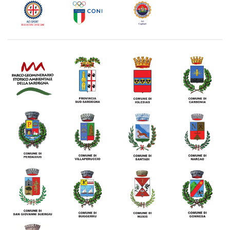
IL
WRC2
PUBBLICO
E
IN
WRC
PROVA
JUNIOR,
PRONTO
PER
IL
4º
RALLY
SULCIS
IGLESIENTE:
“ESSERE
QUI
È
UN
BELLO
STIMOLO,
LA