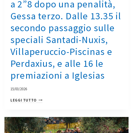
a 2”8 dopo una penalità,
DEGLI
SVEDESI
Gessa terzo. Dalle 13.35 il
TIDEMAND-
BERGSTEN,
secondo passaggio sulle
MARINO
speciali Santadi-Nuxis,
GESSA
E
Villaperuccio-Piscinas e
SALVATORE
PUSCEDDU.
Perdaxius, e alle 16 le
VA
premiazioni a Iglesias
IN
ARCHIVIO
COSÌ
15/03/2026
UN
SPETTACOLO
LEGGI TUTTO
PRIMO
AL
ROUND
4º
DELLA
RALLY
COPPA
SULCIS
RALLY