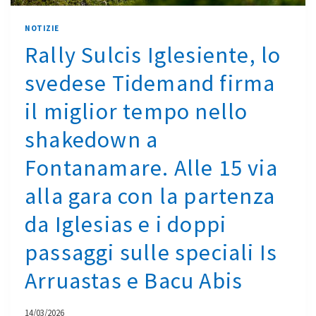
GIORNATA.
IL
NOTIZIE
TALENTO
Rally Sulcis Iglesiente, lo
DI
ACI
svedese Tidemand firma
TEAM
il miglior tempo nello
ITALIA
HA
shakedown a
VINTO
LA
Fontanamare. Alle 15 via
QUARTA
alla gara con la partenza
E
ULTIMA
da Iglesias e i doppi
SPECIALE
DEL
passaggi sulle speciali Is
SABATO
Arruastas e Bacu Abis
E
SCAVALCATO
TIDEMAND,
14/03/2026