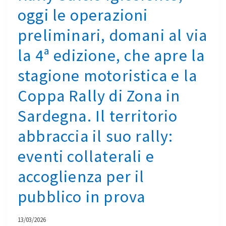
GARA
oggi le operazioni
22”4.
CON
DOMANI
preliminari, domani al via
LA
ALTRE
PARTENZA
TRE
la 4ª edizione, che apre la
DA
PROVE
IGLESIAS
stagione motoristica e la
DA
E
RIPETERE
Coppa Rally di Zona in
I
DUE
DOPPI
VOLTE
Sardegna. Il territorio
PASSAGGI
E
SULLE
abbraccia il suo rally:
LE
SPECIALI
PREMIAZIONI
eventi collaterali e
IS
A
ARRUASTAS
IGLESIAS
accoglienza per il
E
ALLE
BACU
pubblico in prova
16
ABIS
13/03/2026