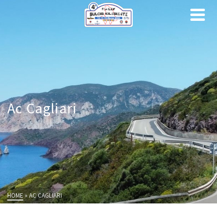
Ac Cagliari
HOME
»
AC CAGLIARI