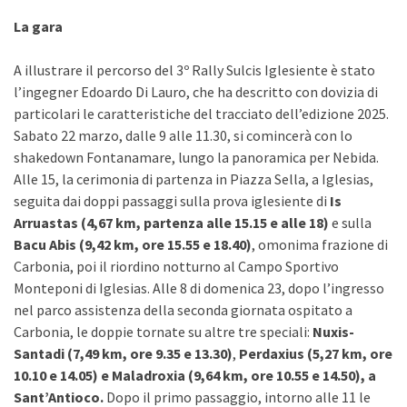
La gara
A illustrare il percorso del 3º Rally Sulcis Iglesiente è stato
l’ingegner Edoardo Di Lauro, che ha descritto con dovizia di
particolari le caratteristiche del tracciato dell’edizione 2025.
Sabato 22 marzo, dalle 9 alle 11.30, si comincerà con lo
shakedown Fontanamare, lungo la panoramica per Nebida.
Alle 15, la cerimonia di partenza in Piazza Sella, a Iglesias,
seguita dai
doppi passaggi sulla prova iglesiente di
Is
Arruastas (4,67 km, partenza alle 15.15 e alle 18)
e sulla
Bacu Abis (9,42 km, ore 15.55 e 18.40)
, omonima frazione di
Carbonia, poi il riordino notturno al Campo Sportivo
Monteponi di Iglesias. Alle 8 di domenica 23, dopo l’ingresso
nel parco assistenza della seconda giornata ospitato a
Carbonia, le doppie tornate su altre tre speciali:
Nuxis-
Santadi (7,49 km, ore 9.35 e 13.30)
,
Perdaxius (5,27 km, ore
10.10 e 14.05) e
Maladroxia (9,64 km, ore 10.55 e 14.50), a
Sant’Antioco.
Dopo il primo passaggio, intorno alle 11 le