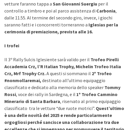
vetture faranno tappa a
San Giovanni Suergiu
per il
controllo a timbro e poi al parco assistenza di
Carbonia
,
dalle 11.55. Al termine del secondo giro, invece, i giochi
saranno fatti e i concorrenti torneranno a
Iglesias per la
cerimonia di premiazione, prevista alle 16.
I trofei
Il 3º Rally Sulcis Iglesiente sarà valido per il
Trofeo Pirelli
Accademia Crz, l’R Italian Trophy, Michelin Trofeo Italia
Crz, Mrf Trophy Crz.
A questi si sommano il
2º
Trofeo
#nonmollaremai,
destinato all’ultimo equipaggio
classificato e dedicato alla memoria dello speaker
Tommy
Rossi
, voce dei rally in Sardegna, e il
1º
Trofeo Cammino
Minerario di Santa Barbara
, riservato al primo equipaggio
classificato tra le vetture “due ruote motrici”.
Quest’ultimo
è una delle novità del 2025 e rende particolarmente
orgogliosi perché sancisce una collaborazione tra due
eccellenze che si impegnano per promuovere il territorio