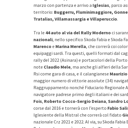
marzo con partenza e arrivo a
Iglesias
, parco a
territorio:
Buggerru, Fluminimaggiore, Gonnesa
Tratalias, Villamassargia e Villaperuccio
.
Tra le
44 auto al via del Rally Moderno
ci sara
nazionali
, nello specifico Skoda Fabia e Skoda 
Marenco
e
Marina Merella
, che correrà coi colo
equipaggi sardi. Tra questi, quelli formati dal ca
rally del 2022 (Asinara) e portacolori della Por
note
Claudio Mele
, ma anche gli alfieri della 
Rsi come gara di casa, e il calangianese
Maurizio
maggior numero di vittorie assolute (34) naviga
Raggruppamento nonché Fiduciario Regionale Ac
navigatore padrese primo degli italiani e dei sard
Fois
,
Roberto Cocco-Sergio Deiana
,
Sandro Lo
corse dal 2016 e tornerà con l’esperto
Fabio Sali
Iglesiente della Mistral che correrà col fidato
Gi
nazionale Crz 2021 e 2022. Al via, su Skoda Fabia