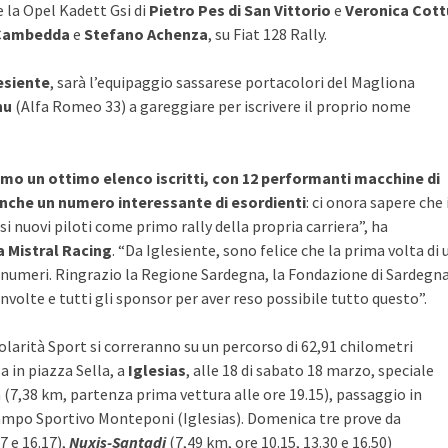
la Opel Kadett Gsi di
Pietro Pes di San Vittorio
e
Veronica Cott
 Cambedda
e
Stefano Achenza
, su Fiat 128 Rally.
esiente
, sarà l’equipaggio sassarese portacolori del Magliona
nu
(Alfa Romeo 33) a gareggiare per iscrivere il proprio nome
mo un ottimo elenco iscritti, con 12 performanti macchine di
 anche un numero interessante di esordienti
: ci onora sapere che 
rsi nuovi piloti come primo rally della propria carriera”, ha
 Mistral Racing
. “Da Iglesiente, sono felice che la prima volta di 
i numeri. Ringrazio la Regione Sardegna, la Fondazione di Sardegna
nvolte e tutti gli sponsor per aver reso possibile tutto questo”.
olarità Sport si correranno su un percorso di 62,91 chilometri
 in piazza Sella, a
Iglesias
, alle 18 di sabato 18 marzo, speciale
 (7,38 km, partenza prima vettura alle ore 19.15), passaggio in
Campo Sportivo Monteponi (Iglesias).
Domenica tre prove da
7 e 16.17),
Nuxis-Santadi
(7,49 km, ore 10.15, 13.30 e 16.50)