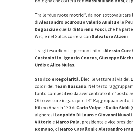
Bologna che correrà con
Massimiliano Bosi
, es
Tra le “due ruote motrici”, da non sottovalutare 
di
Alessandro Scurosu
e
Valerio Aunitu
e le Peu
Degosciu
e quella di
Moreno Fosci
, che ha part
Wrc, e nel Sulcis correrà con
Salvatore Atzeni
.
Tra gli esordienti, spiccano i piloti
Alessio Cucc
Castaniotto
,
Ignazio Concas
,
Giuseppe Bicch
Urdis
e
Alice Mulas.
Storico e Regolarità.
Dieci le vetture al via del
1
colori del
Team Bassano
. Nel terzo raggruppam
tanto competitivo da aver centrato il 7º posto a
Otto vetture in gara per il 4º Raggruppamento, 
Ritmo Abarth 130 di
Carlo Volpe
e
Duilio Siddi
(
algheresi
Leopoldo Di Lauro
e
Giovanni Nuvoli
Vittorio
e
Marco Pala
, presidente e vice presiden
Romano
, di
Marco Casalloni
e
Alessandro Fra