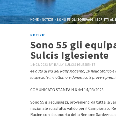
HOME
»
NOTIZIE
»
SONO 55 GLI EQUIPAGGI ISCRITTI AL 
NOTIZIE
Sono 55 gli equipag
Sulcis Iglesiente
14/03/2023
BY
RALLY SULCIS IGLESIENTE
44 auto al via del Rally Moderno, 10 nello Storico e
la speciale in notturna e domenica 9 prove e premia
COMUNICATO STAMPA N.6 del 14/03/2023
Sono 55 gli equipaggi, provenienti da tutta la Sard
nazionale su asfalto valido per il Campionato Re
Racing con il supporto della Regione Sardegna, del