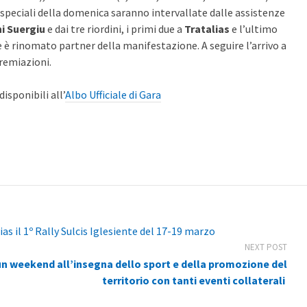
e speciali della domenica saranno intervallate dalle assistenze
i Suergiu
e dai tre riordini, i primi due a
Tratalias
e l’ultimo
e è rinomato partner della manifestazione. A seguire l’arrivo a
premiazioni.
isponibili all’
Albo Ufficiale di Gara
as il 1º Rally Sulcis Iglesiente del 17-19 marzo
NEXT POST
re un weekend all’insegna dello sport e della promozione del
territorio con tanti eventi collaterali