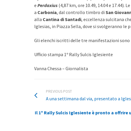
e
Perdaxius
(4,87 km, ore 10.49, 14.04 e 17.44). L
a
Carbonia
, dal controllo timbro di
San Giovann
alla
Cantina di Santadi
, eccellenza sulcitana ch
Iglesias, in Piazza Sella, dove si svolgeranno le 
Gli elenchi iscritti delle tre manifestazioni sono d
Ufficio stampa 1º Rally Sulcis Iglesiente
Vanna Chessa – Giornalista
PREVIOUS POST
A una settimana dal via, presentato a Iglesi
Il 1º Rally Sulcis Iglesiente è pronto a offri