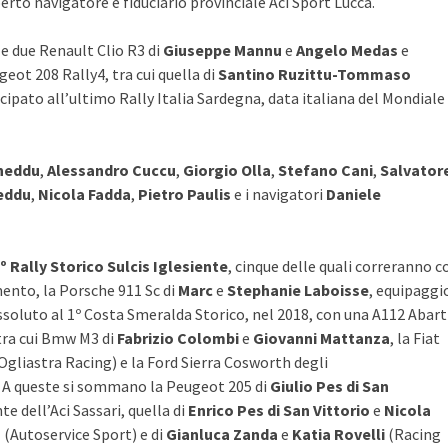
perto navigatore e fiduciario provinciale Aci Sport Lucca.
le due Renault Clio R3 di
Giuseppe Mannu
e
Angelo Medas
e
geot 208 Rally4, tra cui quella di
Santino Ruzittu-Tommaso
ecipato all’ultimo Rally Italia Sardegna, data italiana del Mondiale
heddu
,
Alessandro Cuccu
,
Giorgio Olla
,
Stefano Cani
,
Salvator
eddu
,
Nicola Fadda
,
Pietro Paulis
e i navigatori
Daniele
º Rally Storico Sulcis Iglesiente
, cinque delle quali correranno c
ento, la Porsche 911 Sc di
Marc
e
Stephanie Laboisse
, equipaggi
ssoluto al 1º Costa Smeralda Storico, nel 2018, con una A112 Abart
tra cui Bmw M3 di
Fabrizio Colombi
e
Giovanni Mattanza
, la Fiat
Ogliastra Racing) e la Ford Sierra Cosworth degli
. A queste si sommano la Peugeot 205 di
Giulio Pes di San
te dell’Aci Sassari, quella di
Enrico Pes di San Vittorio
e
Nicola
u
(Autoservice Sport) e di
Gianluca Zanda
e
Katia Rovelli
(Racing