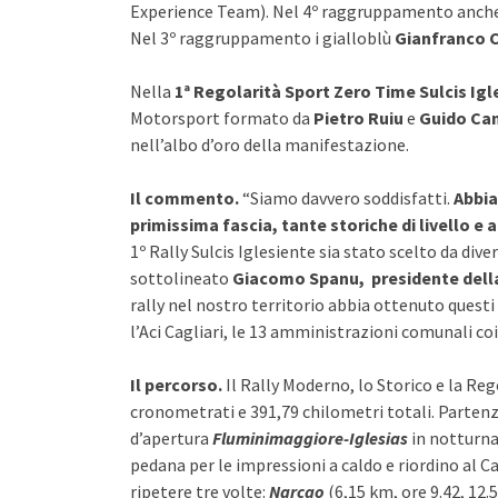
Experience Team). Nel 4º raggruppamento anche 
Nel 3º raggruppamento i gialloblù
Gianfranco
Nella
1ª Regolarità Sport Zero Time Sulcis Igl
Motorsport formato da
Pietro Ruiu
e
Guido Ca
nell’albo d’oro della manifestazione.
Il commento.
“Siamo davvero soddisfatti.
Abbia
primissima fascia, tante storiche di livello e
1º Rally Sulcis Iglesiente sia stato scelto da dive
sottolineato
Giacomo Spanu, presidente della
rally nel nostro territorio abbia ottenuto quest
l’Aci Cagliari, le 13 amministrazioni comunali coi
Il percorso.
Il
Rally Moderno, lo Storico e la Reg
cronometrati e 391,79 chilometri totali. Partenza
d’apertura
Fluminimaggiore-Iglesias
in notturna
pedana per le impressioni a caldo e riordino al 
ripetere tre volte:
Narcao
(6,15 km, ore 9.42, 12.5