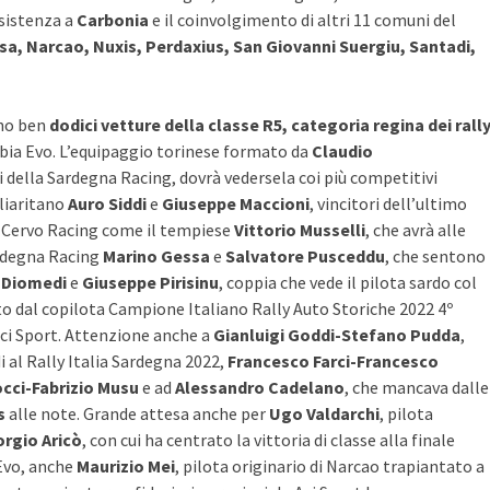
ssistenza a
Carbonia
e il coinvolgimento di altri 11 comuni del
, Narcao, Nuxis, Perdaxius, San Giovanni Suergiu, Santadi,
nno ben
dodici vetture della classe R5, categoria regina dei rall
Fabia Evo. L’equipaggio torinese formato da
Claudio
ri della Sardegna Racing, dovrà vedersela coi più competitivi
gliaritano
Auro Siddi
e
Giuseppe Maccioni
, vincitori dell’ultimo
to Cervo Racing come il tempiese
Vittorio Musselli
, che avrà alle
Sardegna Racing
Marino Gessa
e
Salvatore Pusceddu
, che sentono 
 Diomedi
e
Giuseppe Pirisinu
, coppia che vede il pilota sardo col
to dal copilota Campione Italiano Rally Auto Storiche 2022 4º
i Sport. Attenzione anche a
Gianluigi Goddi-Stefano Pudda
,
i al Rally Italia Sardegna 2022,
Francesco Farci-Francesco
cci-Fabrizio Musu
e ad
Alessandro Cadelano
, che mancava dalle
s
alle note. Grande attesa anche per
Ugo Valdarchi
, pilota
orgio Aricò
, con cui ha centrato la vittoria di classe alla finale
 Evo, anche
Maurizio Mei
, pilota originario di Narcao trapiantato a