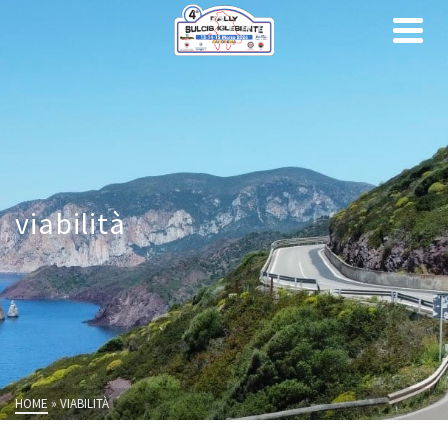
viabilità
HOME
»
VIABILITÀ