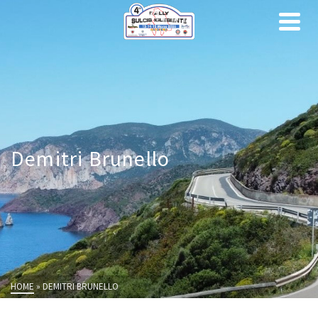
Demitri Brunello
HOME
»
DEMITRI BRUNELLO