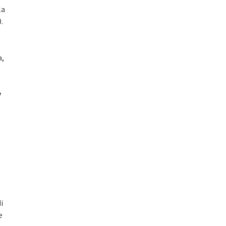
la
.
a,
y
i
e