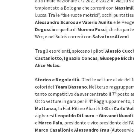
alla finale nazionale Crz 2021 e 2022. Al via, su 
trapiantato a Bologna che correrà con
Massimil
Lucca. Tra le “due ruote motrici”, occhi puntati s
Alessandro Scurosu
e
Valerio Aunitu
e le Peuge
Degosciu
e quella di
Moreno Fosci
, che ha part
Wrc, e nel Sulcis correrà con
Salvatore Atzeni
.
Tra gli esordienti, spiccano i piloti
Alessio Cucc
Castaniotto
,
Ignazio Concas
,
Giuseppe Bicch
Alice Mulas.
Storico e Regolarità.
Dieci le vetture al via del
1
colori del
Team Bassano
. Nel terzo raggruppam
tanto competitivo da aver centrato il 7º posto a
Otto vetture in gara per il 4º Raggruppamento, t
Mattanza
, la Fiat Ritmo Abarth 130 di
Carlo Vo
algheresi
Leopoldo Di Lauro
e
Giovanni Nuvoli
e
Marco Pala
, presidente e vice presidente dell’A
Marco Casalloni
e
Alessandro Frau
(Autoservic