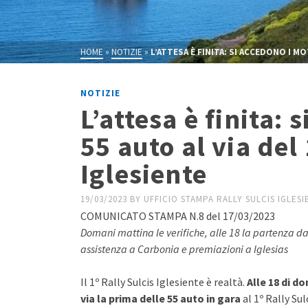
HOME
»
NOTIZIE
»
L’ATTESA È FINITA: SI ACCEDONO I MO
NOTIZIE
L’attesa è finita: 
55 auto al via del 
Iglesiente
19/03/2023
BY
UFFICIO STAMPA RALLY SULCIS IGLESI
COMUNICATO STAMPA N.8 del 17/03/2023
Domani mattina le verifiche, alle 18 la partenza da 
assistenza a Carbonia e premiazioni a Iglesias
Il 1º Rally Sulcis Iglesiente è realtà.
Alle 18 di d
via la prima delle 55 auto in gara
al 1º Rally Su