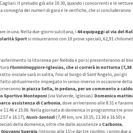
liari. Il preludio già alle 10.30, quando i concorrenti e le vetture
a consegna dei numeri di gara e le verifiche, che si concluderanno
e in una. Nella due-giorni sulcitana, i
44 equipaggi al via del Ral
olarità Sport
si misureranno con 10 prove speciali, 62,91 chilomet
rasferimento la litoranea per Nebida e poi si presenteranno al biv
rtura
Fluminimaggiore-
Iglesias, che si correrà in notturna (7,38
 tratto iniziale sarà in salita, fino al borgo di Sant’Angelo, poi gli
asfalto abitualmente impiegato in senso inverso in occasione della
 torneranno
in piazza Sella, in pedana, per un commento a caldo
mpo Sportivo Monteponi
(via Valverde, Iglesias).
Domenica mattin
parco assistenza di Carbonia
, dove arriveranno alle 8.31 e farann
le 11.46 e 15.06. Nella giornata di domenica in programma tre pro
2.57 e 16.17),
Nuxis-Santadi
(7,49 km, ore 10.15, 13.30 e 16.50) e
speciali della domenica, oltre che dalle assistenze a
Carbonia
,
 Giovanni Suergiu
(intorno alle 11) e dai tre riordini, i primi due a