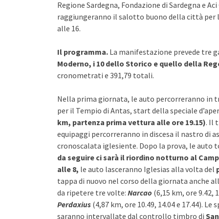
Regione Sardegna, Fondazione di Sardegna e Aci Cag
raggiungeranno il salotto buono della città per l
alle 16.
Il programma.
La manifestazione prevede tre gar
Moderno, i 10 dello Storico e quello della Reg
cronometrati e 391,79 totali.
Nella prima giornata, le auto percorreranno in t
per il Tempio di Antas, start della speciale d’ape
km, partenza prima vettura alle ore 19.15)
. Il
equipaggi percorreranno in discesa il nastro di 
cronoscalata iglesiente. Dopo la prova, le auto
da seguire ci sarà il riordino notturno al Ca
alle 8,
le auto lasceranno Iglesias alla volta del
tappa di nuovo nel corso della giornata anche al
da ripetere tre volte:
Narcao
(6,15 km, ore 9.42, 1
Perdaxius
(4,87 km, ore 10.49, 14.04 e 17.44). Le 
saranno intervallate dal controllo timbro di
San