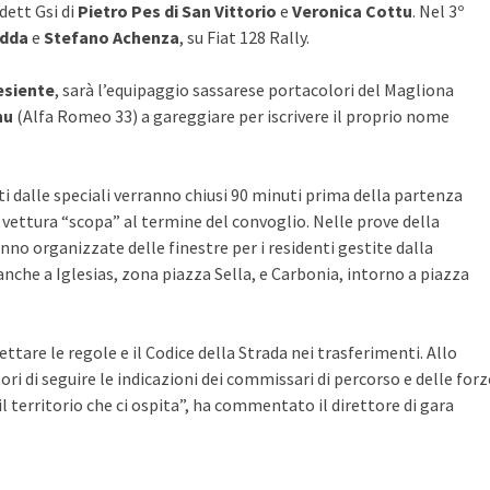
ett Gsi di
Pietro Pes di San Vittorio
e
Veronica Cottu
. Nel 3º
edda
e
Stefano Achenza
, su Fiat 128 Rally.
esiente
, sarà l’equipaggio sassarese portacolori del Magliona
nu
(Alfa Romeo 33) a gareggiare per iscrivere il proprio nome
ati dalle speciali verranno chiusi 90 minuti prima della partenza
a vettura “scopa” al termine del convoglio. Nelle prove della
nno organizzate delle finestre per i residenti gestite dalla
 anche a Iglesias, zona piazza Sella, e Carbonia, intorno a piazza
ttare le regole e il Codice della Strada nei trasferimenti. Allo
i di seguire le indicazioni dei commissari di percorso e delle forz
il territorio che ci ospita”, ha commentato il direttore di gara