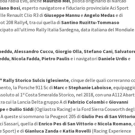
Skoda Fabia Evo, anche
Maurizio Mei
, pilota originario di Narcao
iano Bosi
, esperto navigatore e fiduciario provinciale Aci Sport
ulle Renault Clio R3 di
Giuseppe Mannu
e
Angelo Medas
e di
ot 208 Rally4, tra cui quella di
Santino Ruzittu-Tommaso
ecipato all’ultimo Rally Italia Sardegna, data italiana del Mondiale
heddu
,
Alessandro Cuccu
,
Giorgio Olla
,
Stefano Cani
,
Salvator
eddu
,
Nicola Fadda
,
Pietro Paulis
e i navigatori
Daniele Urdis
e
º Rally Storico Sulcis Iglesiente
, cinque delle quali correranno c
ento, la Porsche 911 Sc di
Marc
e
Stephanie Laboisse
, equipaggi
ssoluto al 1º Costa Smeralda Storico, nel 2018, con una A112 Abart
ra cui la Lancia Delta gruppo A di
Fabrizio Colombi
e
Giovanni
lpe
e
Duilio Siddi
(Ogliastra Racing) e la Ford Sierra Cosworth degl
. A queste si sommano la Peugeot 205 di
Giulio Pes di San Vittori
ci Sassari, quella di
Enrico Pes di San Vittorio
e
Nicola Romano
, 
e Sport) e di
Gianluca Zanda
e
Katia Rovelli
(Racing Experience