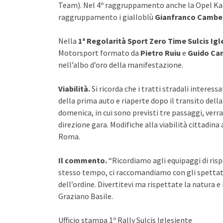
Team). Nel 4º raggruppamento anche la Opel Kad
raggruppamento i gialloblù
Gianfranco Camb
Nella
1ª Regolarità Sport Zero Time Sulcis Igl
Motorsport formato da
Pietro Ruiu
e
Guido Ca
nell’albo d’oro della manifestazione.
Viabilità.
Si ricorda che i tratti stradali interess
della prima auto e riaperte dopo il transito dell
domenica, in cui sono previsti tre passaggi, verra
direzione gara. Modifiche alla viabilità cittadina
Roma.
Il commento.
“Ricordiamo agli equipaggi di rispe
stesso tempo, ci raccomandiamo con gli spettator
dell’ordine. Divertitevi ma rispettate la natura e 
Graziano Basile.
Ufficio stampa 1º Rally Sulcis Iglesiente