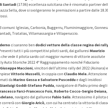
di Santadi
(17.06) eccellenza sulcitana che è rinomato partner del
iazza Sella, dove si svolgeranno le premiazioni a partire dalle 18.30
ossi.
3 comuni: Iglesias, Carbonia, Buggerru, Fluminimaggiore, Gonnes
antadi, Tratalias, Villamassargia e Villaperuccio.
Moderno
ci saranno ben
dodici vetture della classe regina dei rall
esenti tutti i più competitivi piloti sardi, dai galluresi
Maurizio
a che vede il pilota sardo col maggior numero di vittorie assolute
ally Auto Storiche 2022 4º Raggruppamento nonché Fiduciario
Giuseppe Maccioni
, vincitori dell’ultimo rally del 2022 (Asinara) e
empiese
Vittorio Musselli
, in coppia con
Claudio Mele.
Attenzione
rmati da
Marino Gessa e Salvatore Pusceddu
e dagli insidiosi
Gianluigi Goddi-Stefano Pudda
, navigatore di Padru primo degli
rancesco Farci-Francesco Fois
,
Roberto Cocco-Sergio Deiana
,
adelano
, navigato dal gallurese
Fabio Salis
. Attesissimo il pilota d
he correrà con
Giorgio Aricò
, con cui ha centrato la vittoria di class