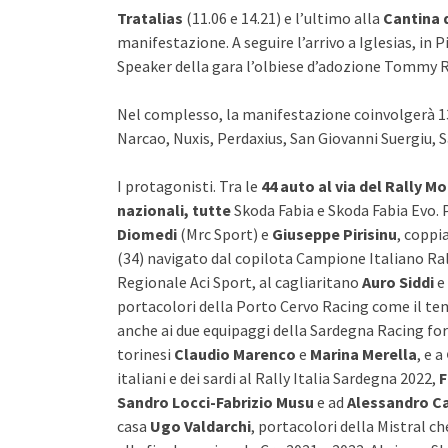
Tratalias
(11.06 e 14.21) e l’ultimo alla
Cantina 
manifestazione. A seguire l’arrivo a Iglesias, in P
Speaker della gara l’olbiese d’adozione Tommy R
Nel complesso, la manifestazione coinvolgerà 1
Narcao, Nuxis, Perdaxius, San Giovanni Suergiu, S
I protagonisti. Tra le
44 auto al via del Rally 
nazionali, tutte
Skoda Fabia e Skoda Fabia Evo. Pr
Diomedi
(Mrc Sport) e
Giuseppe Pirisinu
, coppi
(34) navigato dal copilota Campione Italiano R
Regionale Aci Sport, al cagliaritano
Auro Siddi
e
portacolori della Porto Cervo Racing come il t
anche ai due equipaggi della Sardegna Racing fo
torinesi
Claudio Marenco
e
Marina Merella
, e a
italiani e dei sardi al Rally Italia Sardegna 2022,
F
Sandro Locci-Fabrizio Musu
e ad
Alessandro C
casa
Ugo Valdarchi
, portacolori della Mistral c