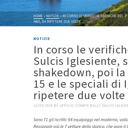
HOME
»
NOTIZIE
»
IN CORSO LE VERIFICHE TECNICHE DEL 3º 
ABIS, DA RIPETERE DUE VOLTE
NOTIZIE
In corso le verific
Sulcis Iglesiente, 
shakedown, poi la 
15 e le speciali di
ripetere due volte
22/03/2025
BY
UFFICIO STAMPA RALLY SULCIS IGLESI
Sono 71 gli iscritti: 64 equipaggi nel moderno, v
Regionale più le 7 vetture dello storico, che apre 