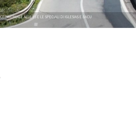
ERIMONIALE ALLE 15 E LE SPECIALI DI IGLESIAS E BACU
e