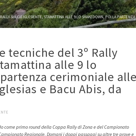
RALLY SULCIS IGLESIENTE, STAMATTINA ALLE 9 LO SHAKEDOWN, POI LA PARTENZA C
he tecniche del 3º Rally
stamattina alle 9 lo
partenza cerimoniale all
 Iglesias e Bacu Abis, da
ENTE
alido come primo round della Coppa Rally di Zona e del Campionato
il Campionato Regionale. Domani i doppi passaggi su altre tre prove e