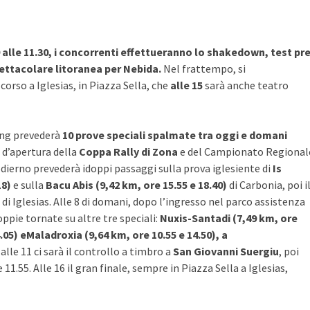
9 alle 11.30, i concorrenti effettueranno lo shakedown, test pre
ettacolare litoranea per Nebida.
Nel frattempo, si
corso a Iglesias, in Piazza Sella, che
alle 15
sarà anche teatro
cing prevederà
10 prove speciali spalmate tra oggi e domani
 d’apertura della
Coppa Rally di Zona
e del Campionato Regional
ierno prevederà idoppi passaggi sulla prova iglesiente di
Is
18)
e sulla
Bacu Abis (9,42 km, ore 15.55 e 18.40)
di Carbonia, poi i
 Iglesias. Alle 8 di domani, dopo l’ingresso nel parco assistenza
ppie tornate su altre tre speciali:
Nuxis-Santadi (7,49 km, ore
.05) e
Maladroxia (9,64 km, ore 10.55 e 14.50), a
lle 11 ci sarà il controllo a timbro a
San Giovanni Suergiu
, poi
le 11.55. Alle 16 il gran finale, sempre in Piazza Sella a Iglesias,