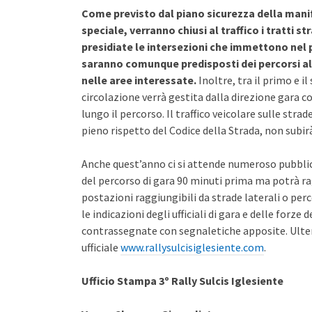
Come previsto dal piano sicurezza della manif
speciale, verranno chiusi al traffico i tratti 
presidiate le intersezioni che immettono nel 
saranno comunque predisposti dei percorsi alt
nelle aree interessate.
Inoltre, tra il primo e i
circolazione verrà gestita dalla direzione gara con
lungo il percorso. Il traffico veicolare sulle stra
pieno rispetto del Codice della Strada, non subirà 
Anche quest’anno ci si attende numeroso pubblic
del percorso di gara 90 minuti prima ma potrà ra
postazioni raggiungibili da strade laterali o perc
le indicazioni degli ufficiali di gara e delle forze
contrassegnate con segnaletiche apposite. Ulterio
ufficiale
www.rallysulcisiglesiente.com
.
Ufficio Stampa 3º Rally Sulcis Iglesiente