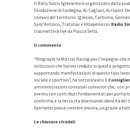
Il Rally Sulcis Iglesiente è organizzato dalla scu
Fondazione di Sardegna, Ac Cagliari, Aci Sport D
comuni del territorio: Iglesias, Carbonia, Gonnes
Sant’Antioco, Tratalias e Villaperuccio.
Radio Si
trasmetterà live da Piazza Sella.
Il commento
“Ringrazio la Mistral Racing per l’impegno che m
istituzioni che hanno creduto in questo progett
supportando manifestazioni di questo tipo lavora 
sociale e sportivo”, ha sottolineato il
Consiglie
amministrazioni comunali coinvolte che, con pre
evento con contributi fondamentali per portarlo 
conferma e la terza sta diventando identità del te
Speriamo possa crescere ancora, un grazie a tutti
Le chiusure stradali