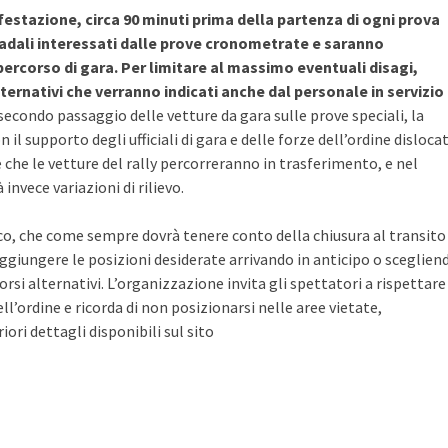
estazione, circa 90 minuti prima della partenza di ogni prova
stradali interessati dalle prove cronometrate e saranno
percorso di gara. Per limitare al massimo eventuali disagi,
ernativi che verranno indicati anche dal personale in servizio
l secondo passaggio delle vetture da gara sulle prove speciali, la
 il supporto degli ufficiali di gara e delle forze dell’ordine dislocat
de che le vetture del rally percorreranno in trasferimento, e nel
invece variazioni di rilievo.
o, che come sempre dovrà tenere conto della chiusura al transito
ggiungere le posizioni desiderate arrivando in anticipo o sceglien
orsi alternativi. L’organizzazione invita gli spettatori a rispettare
 dell’ordine e ricorda di non posizionarsi nelle aree vietate,
ri dettagli disponibili sul sito