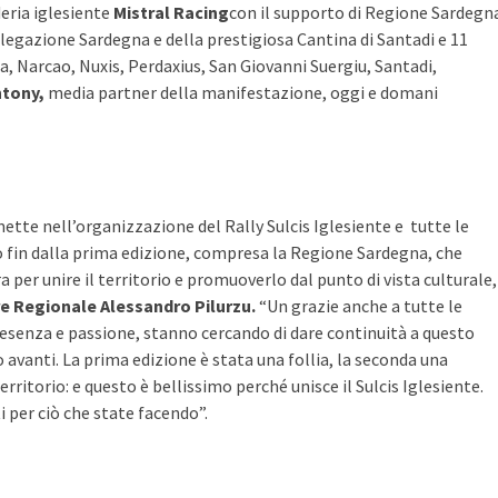
deria iglesiente
Mistral Racing
con il supporto di Regione Sardegn
elegazione Sardegna e della prestigiosa Cantina di Santadi e 11
a, Narcao, Nuxis, Perdaxius, San Giovanni Suergiu, Santadi,
ntony,
media partner della manifestazione, oggi e domani
ette nell’organizzazione del Rally Sulcis Iglesiente e tutte le
o fin dalla prima edizione, compresa la Regione Sardegna, che
per unire il territorio e promuoverlo dal punto di vista culturale,
re Regionale Alessandro Pilurzu.
“Un grazie anche a tutte le
senza e passione, stanno cercando di dare continuità a questo
avanti. La prima edizione è stata una follia, la seconda una
rritorio: e questo è bellissimo perché unisce il Sulcis Iglesiente.
 per ciò che state facendo”.