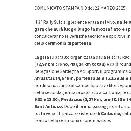
COMUNICATO STAMPA N.9 del 22 MARZO 2025
Il 3º Rally Sulcis Iglesiente entra nel vivo.
Dalle 
gara che avrà luogo lungo la mozzafiato e sp
concluderanno le verifiche tecniche e sportive in 
della
cerimonia di partenza
.
La gara su asfalto organizzata dalla Mistral Ra
(72,98 km crono, 407,24 km totali)
e sarà round
Delegazione Sardegna Aci Sport. Il programma od
Arruastas (4,67 km, partenza alle 15.15 e alle 
riordino notturno al Campo Sportivo Monteponi di
della seconda giornata ospitato a Carbonia, le do
9.35 e 13.30)
,
Perdaxius (5,27 km, ore 10.10 e 14
Sant’Antioco.
Dopo il primo passaggio, intorno a
rotta verso il parco assistenza di
Carbonia
, dal
teatro della cerimonia di premiazione.