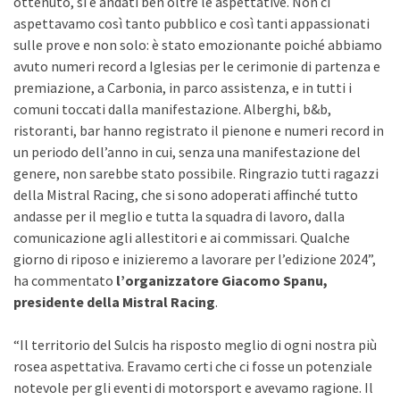
ottenuto, si è andati ben oltre le aspettative. Non ci
aspettavamo così tanto pubblico e così tanti appassionati
sulle prove e non solo: è stato emozionante poiché abbiamo
avuto numeri record a Iglesias per le cerimonie di partenza e
premiazione, a Carbonia, in parco assistenza, e in tutti i
comuni toccati dalla manifestazione. Alberghi, b&b,
ristoranti, bar hanno registrato il pienone e numeri record in
un periodo dell’anno in cui, senza una manifestazione del
genere, non sarebbe stato possibile. Ringrazio tutti ragazzi
della Mistral Racing, che si sono adoperati affinché tutto
andasse per il meglio e tutta la squadra di lavoro, dalla
comunicazione agli allestitori e ai commissari. Qualche
giorno di riposo e inizieremo a lavorare per l’edizione 2024”,
ha commentato
l’organizzatore Giacomo Spanu,
presidente della Mistral Racing
.
“Il territorio del Sulcis ha risposto meglio di ogni nostra più
rosea aspettativa. Eravamo certi che ci fosse un potenziale
notevole per gli eventi di motorsport e avevamo ragione. Il