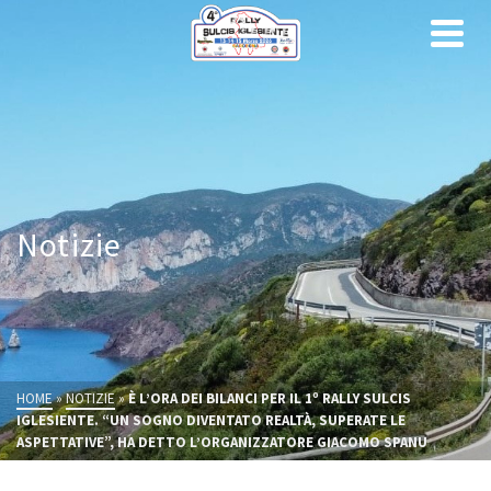
Notizie
HOME
»
NOTIZIE
»
È L’ORA DEI BILANCI PER IL 1º RALLY SULCIS
IGLESIENTE. “UN SOGNO DIVENTATO REALTÀ, SUPERATE LE
ASPETTATIVE”, HA DETTO L’ORGANIZZATORE GIACOMO SPANU