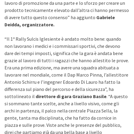
lavoro di promozione da una parte e lo sforzo per creare un
prodotto tecnicamente elevato dall’altra ci hanno permesso
di avere tutto questo consenso” ha aggiunto
Gabriele
Deidda, organizzatore.
“Il 1º Rally Sulcis Iglesiente è andato molto bene: quando
non lavorano i medici e i commissari sportivi, che devono
dare dei tempi imposti, significa che la gara è andata bene
grazie al lavoro di tutti i ragazzi che hanno allestito le prove.
Era una prima edizione, ma avere una squadra abituata a
lavorare nel mondiale, come il Dap Marco Pinna, l’allestitore
Antonio Schirru e l’ingegner Edoardo Di Lauro ha fatto la
differenza sul piano del percorso e della sicurezza”, ha
sottolineato il
direttore di gara Graziano Basile
. “A questo
si sommano tante scelte, anche a livello visivo, come gli
archi in partenza, il palco nella centrale Piazza Sella, la
gente, tanta ma disciplinata, che ha fatto da cornice in
piazza e sulle prove. Viste anche le presenze del pubblico,
direi che partiamo già da una bella base a livello