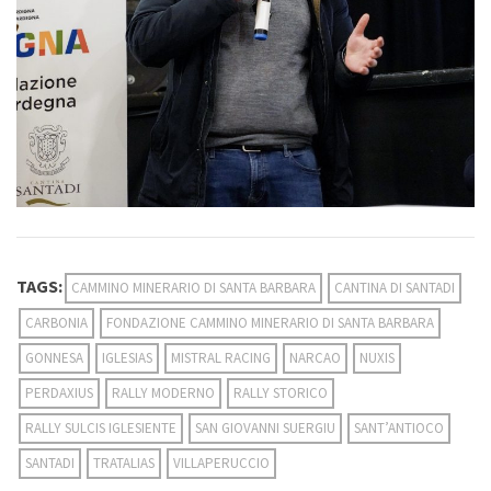
TAGS:
CAMMINO MINERARIO DI SANTA BARBARA
CANTINA DI SANTADI
CARBONIA
FONDAZIONE CAMMINO MINERARIO DI SANTA BARBARA
GONNESA
IGLESIAS
MISTRAL RACING
NARCAO
NUXIS
PERDAXIUS
RALLY MODERNO
RALLY STORICO
RALLY SULCIS IGLESIENTE
SAN GIOVANNI SUERGIU
SANT’ANTIOCO
SANTADI
TRATALIAS
VILLAPERUCCIO