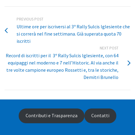
PREVIOUS POST
Ultime ore per iscriversi al 3º Rally Sulcis Iglesiente che
si correrà nel fine settimana. Già superata quota 70
iscritti
NEXT POST
Record di iscritti per il 3º Rally Sulcis Iglesiente, con 64
equipaggi nel moderno e 7 nell’Historic. Al via anche il
tre volte campione europeo Rossetti e, tra le storiche,
Demitri Brunello
Contributi e Trasparenza
Contatti