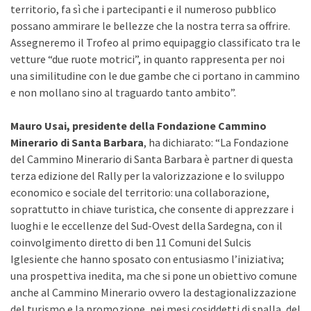
territorio, fa sì che i partecipanti e il numeroso pubblico
possano ammirare le bellezze che la nostra terra sa offrire.
Assegneremo il Trofeo al primo equipaggio classificato tra le
vetture “due ruote motrici”, in quanto rappresenta per noi
una similitudine con le due gambe che ci portano in cammino
e non mollano sino al traguardo tanto ambito”.
Mauro Usai, presidente della Fondazione Cammino
Minerario di Santa Barbara
, ha dichiarato: “La Fondazione
del Cammino Minerario di Santa Barbara è partner di questa
terza edizione del Rally per la valorizzazione e lo sviluppo
economico e sociale del territorio: una collaborazione,
soprattutto in chiave turistica, che consente di apprezzare i
luoghi e le eccellenze del Sud-Ovest della Sardegna, con il
coinvolgimento diretto di ben 11 Comuni del Sulcis
Iglesiente che hanno sposato con entusiasmo l’iniziativa;
una prospettiva inedita, ma che si pone un obiettivo comune
anche al Cammino Minerario ovvero la destagionalizzazione
del turismo e la promozione, nei mesi cosiddetti di spalla, del