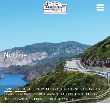
Notizie
HOME
»
NOTIZIE
»
AL 3º RALLY SULCIS IGLESIENTE IN PALIO IL 1º TROFEO
CAMMINO MINERARIO DI SANTA BARBARA. DUE ECCELLENZE SULCITANE
FIANCO A FIANCO PER PROMUOVERE IL TERRITORIO